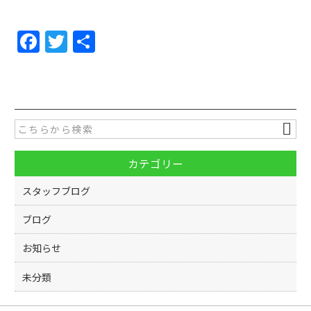
F
T
共
a
w
有
c
itt
e
er
b
o
カテゴリー
o
k
スタッフブログ
ブログ
お知らせ
未分類