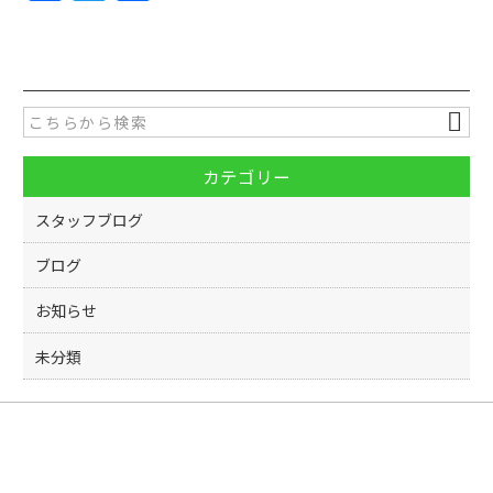
a
w
有
c
itt
e
er
b
o
カテゴリー
o
k
スタッフブログ
ブログ
お知らせ
未分類