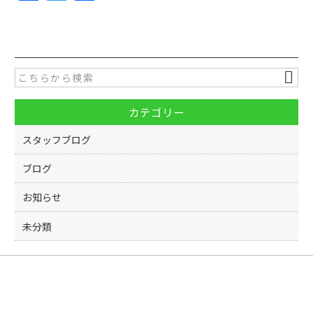
a
w
有
c
itt
e
er
b
o
カテゴリー
o
k
スタッフブログ
ブログ
お知らせ
未分類