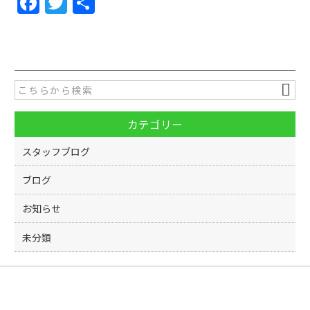
F
T
共
a
w
有
c
itt
e
er
b
o
カテゴリー
o
k
スタッフブログ
ブログ
お知らせ
未分類