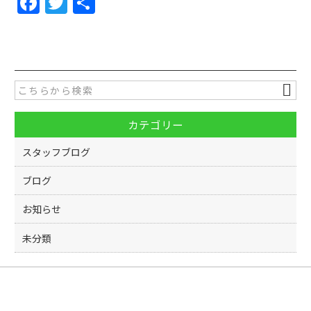
F
T
共
a
w
有
c
itt
e
er
b
o
カテゴリー
o
k
スタッフブログ
ブログ
お知らせ
未分類