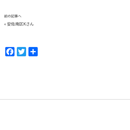
前の記事へ
«
安佐南区Kさん
F
T
共
a
w
有
c
itt
e
er
b
o
o
k