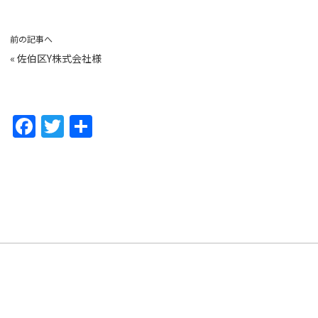
前の記事へ
«
佐伯区Y株式会社様
F
T
共
a
w
有
c
itt
e
er
b
o
o
k