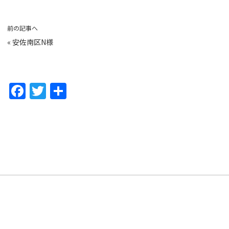
前の記事へ
«
安佐南区N様
F
T
共
a
w
有
c
itt
e
er
b
o
o
k