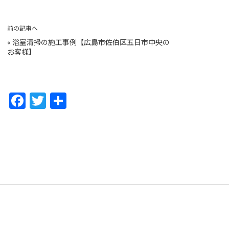
前の記事へ
«
浴室清掃の施工事例【広島市佐伯区五日市中央の
お客様】
F
T
共
a
w
有
c
itt
e
er
b
o
o
k