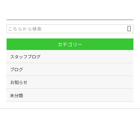
c
itt
e
er
b
o
カテゴリー
o
k
スタッフブログ
ブログ
お知らせ
未分類