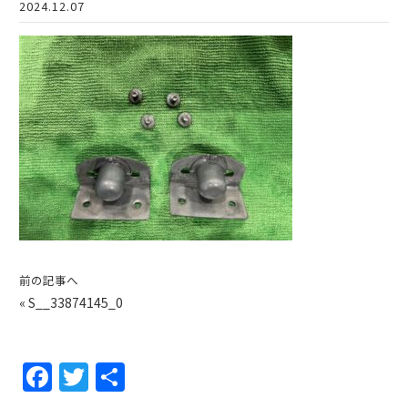
2024.12.07
前の記事へ
«
S__33874145_0
F
T
共
a
w
有